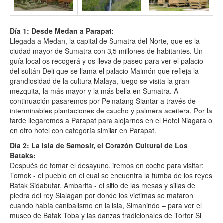
Día 1: Desde Medan a Parapat:
Llegada a Medan, la capital de Sumatra del Norte, que es la
ciudad mayor de Sumatra con 3,5 millones de habitantes. Un
guía local os recogerá y os lleva de paseo para ver el palacio
del sultán Deli que se llama el palacio Maimón que refleja la
grandiosidad de la cultura Malaya, luego se visita la gran
mezquita, la más mayor y la más bella en Sumatra. A
continuación pasaremos por Pematang Siantar a través de
interminables plantaciones de caucho y palmera aceitera. Por la
tarde llegaremos a Parapat para alojarnos en el Hotel Niagara o
en otro hotel con categoría similar en Parapat.
Día 2: La Isla de Samosir, el Corazón Cultural de Los
Bataks:
Después de tomar el desayuno, iremos en coche para visitar:
Tomok - el pueblo en el cual se encuentra la tumba de los reyes
Batak Sidabutar, Ambarita - el sitio de las mesas y sillas de
piedra del rey Sialagan por donde los victimas se mataron
cuando había canibalismo en la isla, Simanindo – para ver el
museo de Batak Toba y las danzas tradicionales de Tortor Si