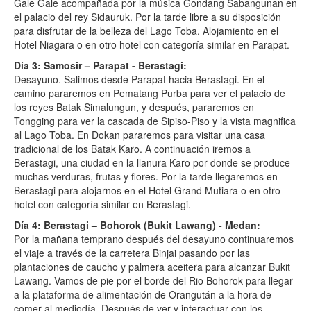
Gale Gale acompañada por la música Gondang Sabangunan en
el palacio del rey Sidauruk. Por la tarde libre a su disposición
para disfrutar de la belleza del Lago Toba. Alojamiento en el
Hotel Niagara o en otro hotel con categoría similar en Parapat.
Día 3: Samosir – Parapat - Berastagi:
Desayuno. Salimos desde Parapat hacia Berastagi. En el
camino pararemos en Pematang Purba para ver el palacio de
los reyes Batak Simalungun, y después, pararemos en
Tongging para ver la cascada de Sipiso-Piso y la vista magnifica
al Lago Toba. En Dokan pararemos para visitar una casa
tradicional de los Batak Karo. A continuación iremos a
Berastagi, una ciudad en la llanura Karo por donde se produce
muchas verduras, frutas y flores. Por la tarde llegaremos en
Berastagi para alojarnos en el Hotel Grand Mutiara o en otro
hotel con categoría similar en Berastagi.
Día 4: Berastagi – Bohorok (Bukit Lawang) - Medan:
Por la mañana temprano después del desayuno continuaremos
el viaje a través de la carretera Binjai pasando por las
plantaciones de caucho y palmera aceitera para alcanzar Bukit
Lawang. Vamos de pie por el borde del Rio Bohorok para llegar
a la plataforma de alimentación de Orangután a la hora de
comer al mediodía. Después de ver y interactuar con los