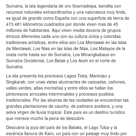
Sumatra, la isla legendaria de oro Svarnadvipa, bendita con
recursos naturales extraordinarios y una naturaleza muy linda,
es igual de grande como España con una superficie de tierra de
473.481 kilómetros cuadrados por donde viven mas de 45
millones de habitantes. Aquí viven media docena de grupos
étnicos diferentes cada uno con su cultura única y coloridas
tradiciones artísticas, entre ellos son Los Mentawai en las islas
de Mentawai, Los Nias en las islas de Nias, Los Malayos de la
costa norte hasta sur de Sumatra, Los Minangkabaus en
Sumatra Occidental, Los Batak y Los Aceh en el norte de
Sumatra.
La isla presenta los preciosos Lagos Toba, Maninjau y
Singkarak, con unas vistas alucinantes de cascadas, cañones,
valles verdes, altas montañas y entre ellos se hallan los
pintorescos arrozales interminables y preciosos pueblos
tradicionales. Por las afueras de las ciudades se encuentran las
grandes plantaciones de caucho, de palmera aceitera, y una
selva virgen de lluvia tropical. Este país es un destino turístico
que merece mucho la pena de descubrir.
Descubra la joya del país de los Bataks, el Lago Toba y la
escénica llanura de Karo, un país con un paisaje muy lindo por