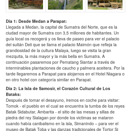
Día 1: Desde Medan a Parapat:
Llegada a Medan, la capital de Sumatra del Norte, que es la
ciudad mayor de Sumatra con 3,5 millones de habitantes. Un
guía local os recogerá y os lleva de paseo para ver el palacio
del sultán Deli que se llama el palacio Maimón que refleja la
grandiosidad de la cultura Malaya, luego se visita la gran
mezquita, la más mayor y la más bella en Sumatra. A
continuación pasaremos por Pematang Siantar a través de
interminables plantaciones de caucho y palmera aceitera. Por la
tarde llegaremos a Parapat para alojarnos en el Hotel Niagara o
en otro hotel con categoría similar en Parapat.
Día 2: La Isla de Samosir, el Corazón Cultural de Los
Bataks:
Después de tomar el desayuno, iremos en coche para visitar:
Tomok - el pueblo en el cual se encuentra la tumba de los reyes
Batak Sidabutar, Ambarita - el sitio de las mesas y sillas de
piedra del rey Sialagan por donde los victimas se mataron
cuando había canibalismo en la isla, Simanindo – para ver el
museo de Batak Toba y las danzas tradicionales de Tortor Si